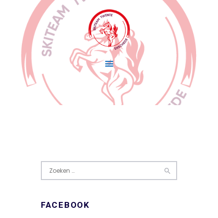
Home
Wedstrijdskiën
Lidmaatschap
Over Skiteam Twente
Nieuws
Zoeken
naar:
FACEBOOK