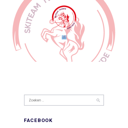
Home
Wedstrijdskiën
Lidmaatschap
Over Skiteam Twente
Nieuws
Zoeken
naar:
FACEBOOK